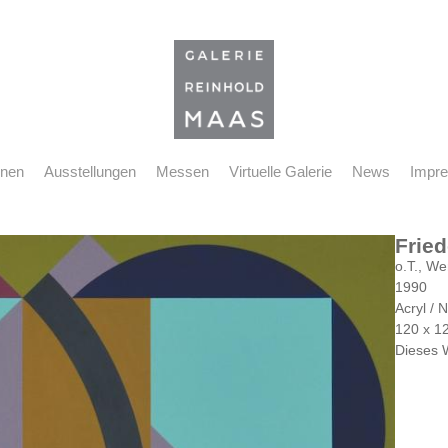
nnen
Ausstellungen
Messen
Virtuelle Galerie
News
Impr
Frie
o.T., W
1990
Acryl / 
120 x 1
Dieses 