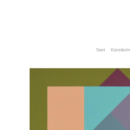
Start
KünstlerI