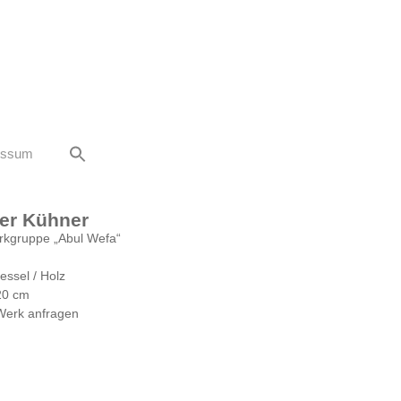
essum
der Kühner
erkgruppe „Abul Wefa“
Nessel / Holz
20 cm
Werk anfragen