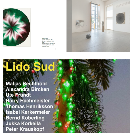
Vera Leutloff in der Kunsthalle Würth
3 Juni 2024 - 28 Feb. 2026
In der Ausstellung „Die dritte Dimension im Bild“ in der Kunsthalle
Würth ist auch ein Werk von Vera Leutloff zu sehen. Die Schau
verbindet Hologramme, Op Art und optische Illusionen und stellt
Fragen an Wahrnehmung, Raum und Bewegung. Ein schöner
Kontext für Leutloffs präzise, raumbezogene Malerei.
Read more
|
Visit Website
Lido Sud – group show
18 Apr. 2026 - 18 Apr. 2026
Lido Sud – Group Show
Anlässlich der diesjährigen Open Studios laden die beteiligten
Künstlerinnen und Künstler in ihre Ateliers in den Adria Studios
zur Group Show
„Lido Sud“
ein. Für diese Ausstellung konnten
zahlreiche Kolleginnen und Kollegen gewonnen werden, die
gemeinsam die Halle bespielen.
Read more