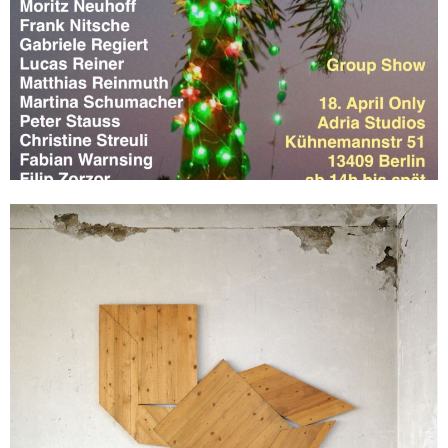
Falten Klappen Knautschen
21 Okt. 2023 - 11 Feb. 2024
Die Ausstellung «Alfonso Hüppi. Falten Klappen Knautschen»
wirft den Blick zurück und konzentriert sich dabei auf das
bildhauerische Werk mit Holz- und Papierarbeiten.
Read more
|
Visit Website