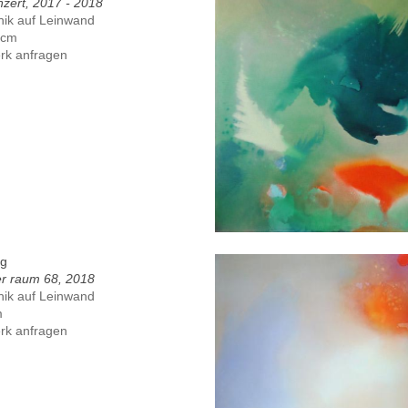
zert, 2017 - 2018
nik auf Leinwand
 cm
rk anfragen
ig
er raum 68, 2018
nik auf Leinwand
m
rk anfragen