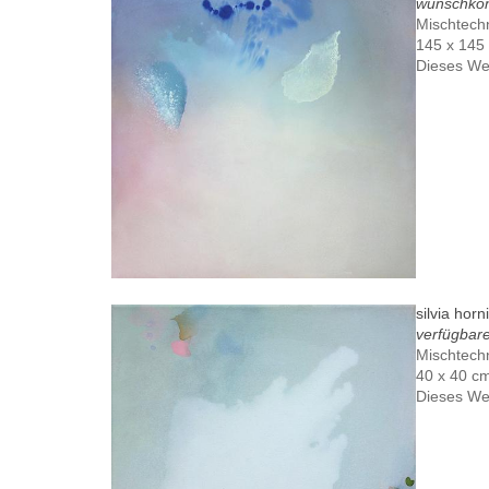
wunschkon
Mischtech
145 x 145
Dieses We
silvia horn
verfügbar
Mischtech
40 x 40 c
Dieses We