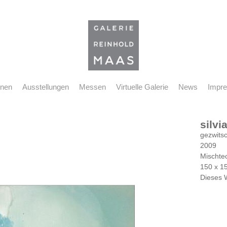
nnen
Ausstellungen
Messen
Virtuelle Galerie
News
Impr
silvi
gezwits
2009
Mischte
150 x 1
Dieses 