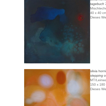
tagebuch 
Mischtech
40 x 40 c
Dieses We
silvia horn
stepping o
MT/Leinw
150 x 180
Dieses We