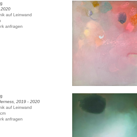
ig
, 2020
nik auf Leinwand
m
rk anfragen
ig
derness, 2019 - 2020
nik auf Leinwand
 cm
rk anfragen