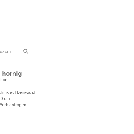
essum
a hornig
cher
chnik auf Leinwand
50 cm
Werk anfragen