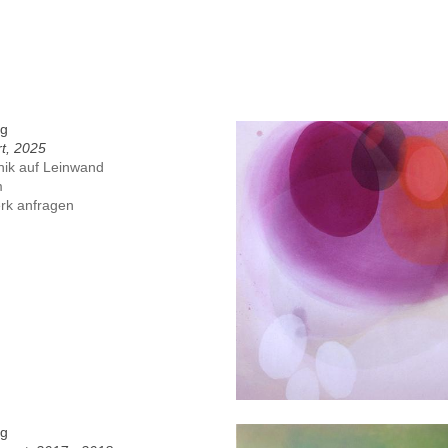
ig
t, 2025
nik auf Leinwand
m
rk anfragen
ig