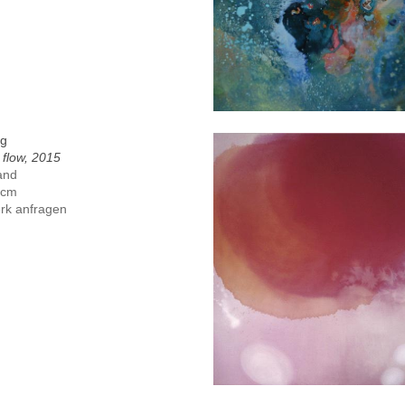
ig
flow, 2015
and
 cm
rk anfragen