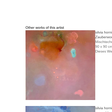
Other works of this artist
silvia horn
Zauberwor
Mischtech
90 x 90 c
Dieses We
silvia horn