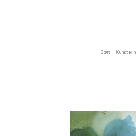
Start
KünstlerI