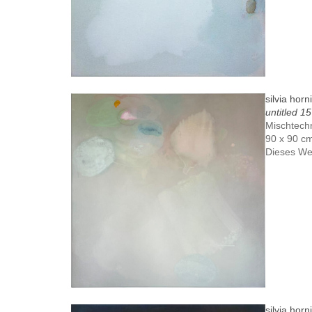
silvia horn
untitled 15
Mischtech
90 x 90 c
Dieses We
silvia horn