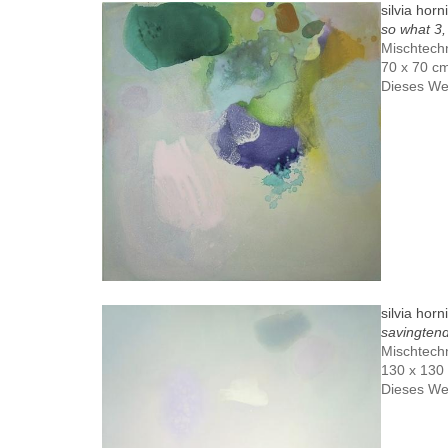
silvia horn
so what 3
Mischtech
70 x 70 c
Dieses We
silvia horn
savingten
Mischtech
130 x 130
Dieses We