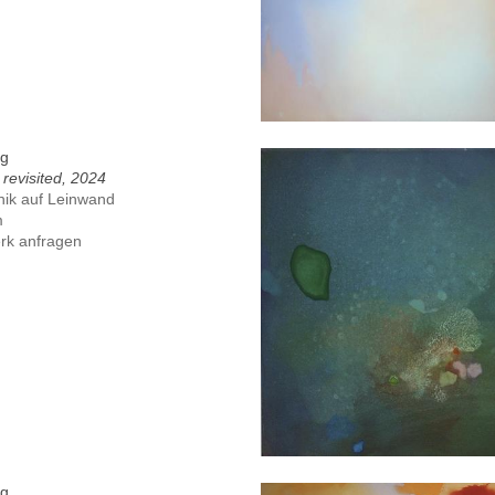
ig
 revisited, 2024
nik auf Leinwand
m
rk anfragen
ig