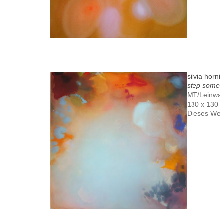
silvia horn
step some 
MT/Leinw
130 x 130
Dieses We