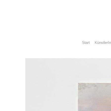
Start
KünstlerI