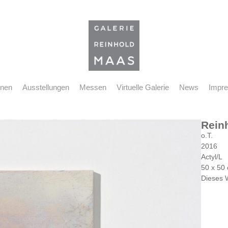
nnen
Ausstellungen
Messen
Virtuelle Galerie
News
Impr
Rein
o.T.
2016
Actyl/L
50 x 50
Dieses 