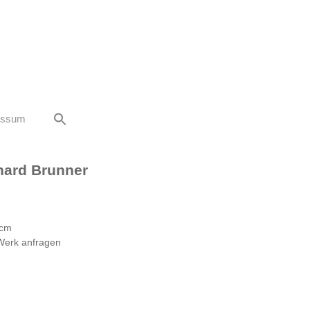
essum
hard Brunner
 cm
Werk anfragen