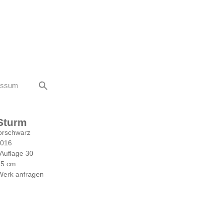
essum
 Sturm
orschwarz
2016
 Auflage 30
 5 cm
Werk anfragen