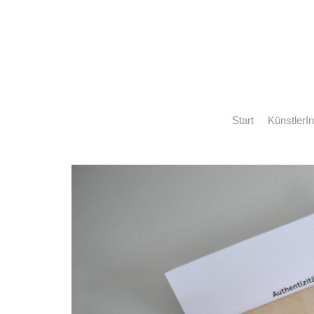
Start
KünstlerI