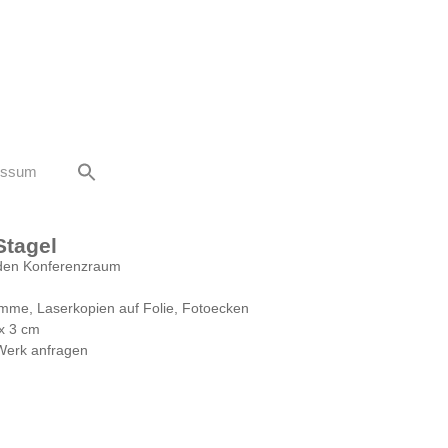
essum
Stagel
n den Konferenzraum
mme, Laserkopien auf Folie, Fotoecken
 x 3 cm
Werk anfragen