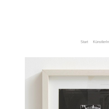
Start
KünstlerI