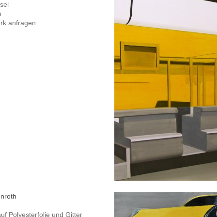
sel
m
rk anfragen
enroth
auf Polyesterfolie und Gitter