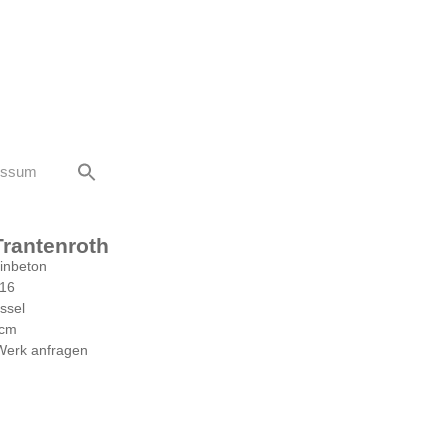
essum
Trantenroth
inbeton
16
ssel
 cm
Werk anfragen