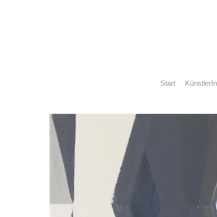
Start
KünstlerI