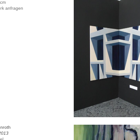
 cm
rk anfragen
enroth
 2013
el