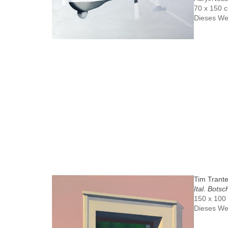
70 x 150 
Dieses We
Tim Trant
Ital. Botsc
150 x 100
Dieses We