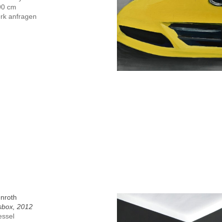
90 cm
rk anfragen
enroth
sbox, 2012
essel