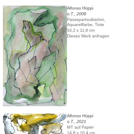
Alfonso Hüppi
o.T., 2008
Passepartoutkarton,
Aquarellfarbe, Tinte
16,2 x 11,8 cm
Dieses Werk anfragen
Alfonso Hüppi
o.T., 2021
MT auf Papier
14,8 x 10,4 cm