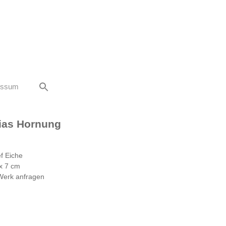
essum
ias Hornung
ef Eiche
 x 7 cm
Werk anfragen