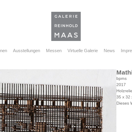
nnen
Ausstellungen
Messen
Virtuelle Galerie
News
Impr
Math
bpms
2017
Holzreli
35 x 32
Dieses 