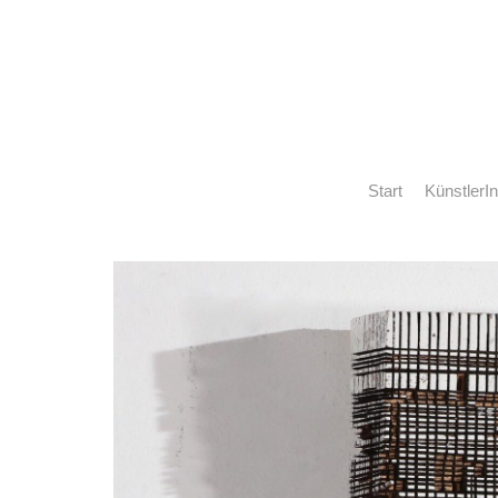
Start
KünstlerI