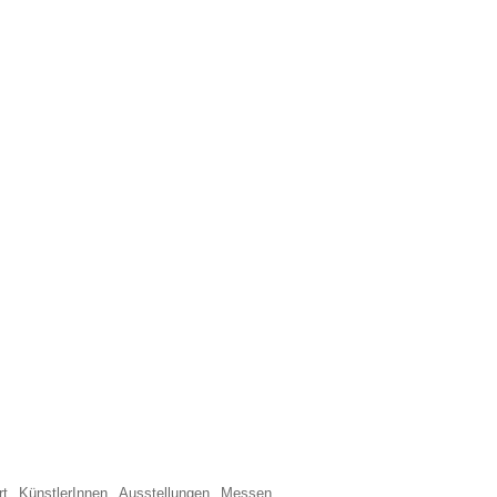
rt
KünstlerInnen
Ausstellungen
Messen