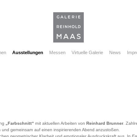
nen
Ausstellungen
Messen
Virtuelle Galerie
News
Impr
ung
„Farbschnitt“
mit aktuellen Arbeiten von
Reinhard Brunner
. Zahl
en und gemeinsam auf einen inspirierenden Abend anzustoßen.
hen geometrischer Klarheit und emotionaler Ausdruckskraft aus. In
Fa