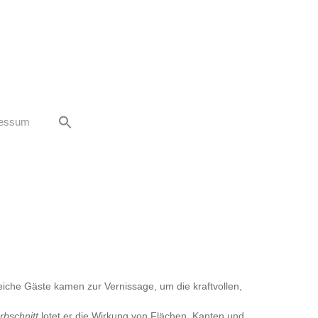
essum
reiche Gäste kamen zur Vernissage, um die kraftvollen,
rbschnitt
lotet er die Wirkung von Flächen, Kanten und